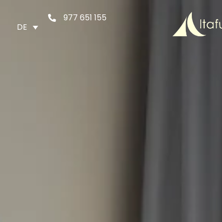
977 651 155
DE