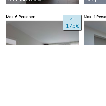
Max. 6 Personen
Max. 4 Pers
AB
175€
Deluxe Me
Suite mit exklusivem Zugang
exklusiv
zum beheizten Pool im
beheizten
Dachgeschoss
Dachges