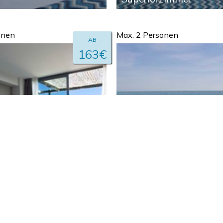
onen
Max. 2 Personen
AB
163€
erblick mit
Suite mit Jacuzzi und
em Zugang zum
exklusivem Zugang zu
 Pool im
beheizten Pool im
choss
Dachgeschoss