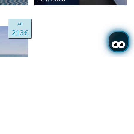
AB
213€
m