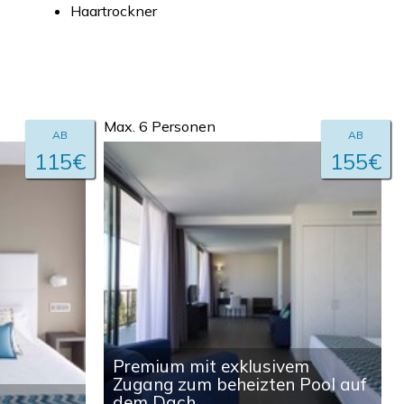
Haartrockner
Max. 6 Personen
AB
AB
115€
155€
Premium mit exklusivem
Zugang zum beheizten Pool auf
dem Dach