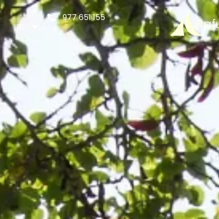
977 651 155
RU