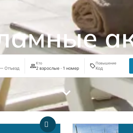
ламные а
Кто
Повышение
 — Отъезд
2 взрослые · 1 номер