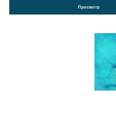
Просмотр
Disfrut
habitac