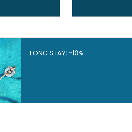
LONG STAY: -10%
e de nuestra oferta para largas estancias reservando su
ión (todas las categorias) con un descuento del 10%.