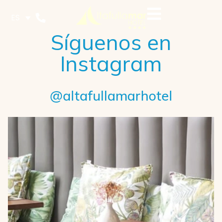
ES
Síguenos en
Instagram
@altafullamarhotel